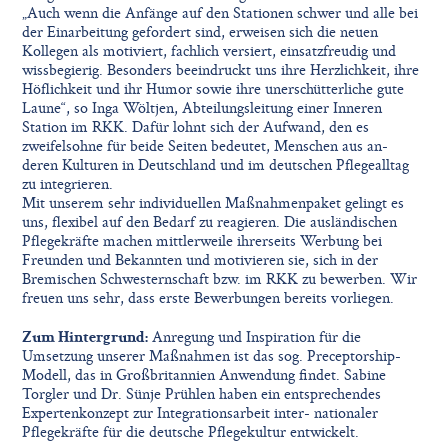
„Auch wenn die Anfänge auf den Stationen schwer und alle bei
der Einarbeitung gefordert sind, erweisen sich die neuen
Kollegen als motiviert, fachlich versiert, einsatzfreudig und
wissbegierig. Besonders beeindruckt uns ihre Herzlichkeit, ihre
Höﬂichkeit und ihr Humor sowie ihre unerschütterliche gute
Laune“, so Inga Wöltjen, Abteilungsleitung einer Inneren
Station im RKK. Dafür lohnt sich der Aufwand, den es
zweifelsohne für beide Seiten bedeutet, Menschen aus an-
deren Kulturen in Deutschland und im deutschen Pﬂegealltag
zu integrieren.
Mit unserem sehr individuellen Maßnahmenpaket gelingt es
uns, ﬂexibel auf den Bedarf zu reagieren. Die ausländischen
Pﬂegekräfte machen mittlerweile ihrerseits Werbung bei
Freunden und Bekannten und motivieren sie, sich in der
Bremischen Schwesternschaft bzw. im RKK zu bewerben. Wir
freuen uns sehr, dass erste Bewerbungen bereits vorliegen.
Zum Hintergrund:
Anregung und Inspiration für die
Umsetzung unserer Maßnahmen ist das sog. Preceptorship-
Modell, das in Großbritannien Anwendung ﬁndet. Sabine
Torgler und Dr. Sünje Prühlen haben ein entsprechendes
Expertenkonzept zur Integrationsarbeit inter- nationaler
Pﬂegekräfte für die deutsche Pﬂegekultur entwickelt.