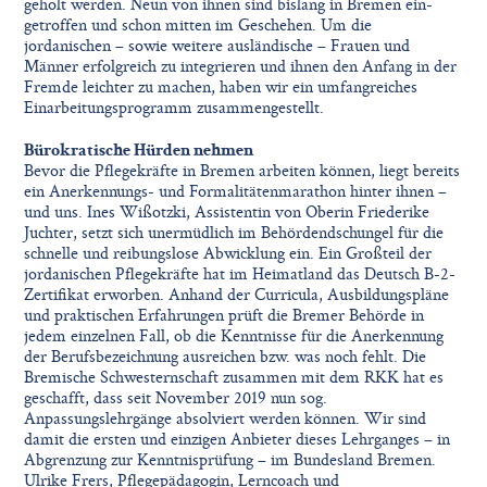
geholt werden. Neun von ihnen sind bislang in Bremen ein-
getroffen und schon mitten im Geschehen. Um die
jordanischen – sowie weitere ausländische – Frauen und
Männer erfolgreich zu integrieren und ihnen den Anfang in der
Fremde leichter zu machen, haben wir ein umfangreiches
Einarbeitungsprogramm zusammengestellt.
Bürokratische Hürden nehmen
Bevor die Pﬂegekräfte in Bremen arbeiten können, liegt bereits
ein Anerkennungs- und Formalitätenmarathon hinter ihnen –
und uns. Ines Wißotzki, Assistentin von Oberin Friederike
Juchter, setzt sich unermüdlich im Behördendschungel für die
schnelle und reibungslose Abwicklung ein. Ein Großteil der
jordanischen Pﬂegekräfte hat im Heimatland das Deutsch B-2-
Zertiﬁkat erworben. Anhand der Curricula, Ausbildungspläne
und praktischen Erfahrungen prüft die Bremer Behörde in
jedem einzelnen Fall, ob die Kenntnisse für die Anerkennung
der Berufsbezeichnung ausreichen bzw. was noch fehlt. Die
Bremische Schwesternschaft zusammen mit dem RKK hat es
geschafft, dass seit November 2019 nun sog.
Anpassungslehrgänge absolviert werden können. Wir sind
damit die ersten und einzigen Anbieter dieses Lehrganges – in
Abgrenzung zur Kenntnisprüfung – im Bundesland Bremen.
Ulrike Frers, Pﬂegepädagogin, Lerncoach und